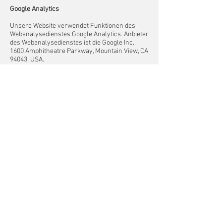
Google Analytics
Unsere Website verwendet Funktionen des
Webanalysedienstes Google Analytics. Anbieter
des Webanalysedienstes ist die Google Inc.,
1600 Amphitheatre Parkway, Mountain View, CA
94043, USA.
Google Analytics verwendet "Cookies." Das sind
kleine Textdateien, die Ihr Webbrowser auf
Ihrem Endgerät speichert und eine Analyse der
Website-Benutzung ermöglichen. Mittels
Cookie erzeugte Informationen über Ihre
Benutzung unserer Website werden an einen
Server von Google übermittelt und dort
gespeichert. Server-Standort ist im Regelfall
die USA.
Das Setzen von Google-Analytics-Cookies
erfolgt auf Grundlage von Art. 6 Abs. 1 lit. f
DSGVO. Als Betreiber dieser Website haben wir
ein berechtigtes Interesse an der Analyse des
Nutzerverhaltens, um unser Webangebot und
ggf. auch Werbung zu optimieren.
IP-Anonymisierung